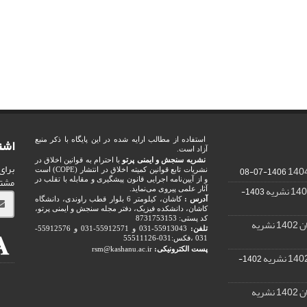
اشت
استفاده از مطالب ارایه شده در این پایگاه با ذکر منبع
آزاد است.
نشریه سنجش و ایمنی پرتو
با احترام به قوانین اخلاق در
برای
1406-07-08
نشریات تابع قوانین کمیته اخلاق در انتشار (COPE) است
مشت
و از آیین‌نامه اجرایی قانون پیشگیری و مقابله با تقلب در
1403-
آثار علمی پیروی می‌نماید.
آدرس :
کاشان، کیلومتر 6 بلوار قطب راوندی، دانشگاه
کاشان، دانشکده فیزیک، دفتر مجله سنجش و ایمنی پرتو،
کد پستی: 8731753153
ریه
تلفن:
55913043-031 و 55912571-031 و 55912576-
031 ،فکس:031-55511126
پست الکترونیکی:
rsm@kashanu.ac.ir
1402-
ریه