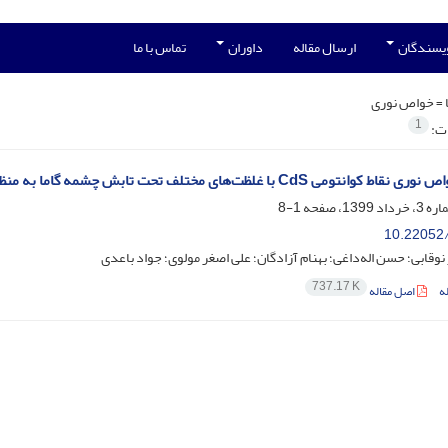
ویسندگان
ارسال مقاله
داوران
تماس با ما
 =
خواص نوری
1
ات:
می CdS با غلظت‌های مختلف تحت تابش چشمه گاما به منظور کاربرد در دزیمتری
1-8
10.22052/
وقابی؛ حسن اله‌داغی؛ بهنام آزادگان؛ علی اصغر مولوی؛ جواد باعدی
737.17 K
ه
اصل مقاله