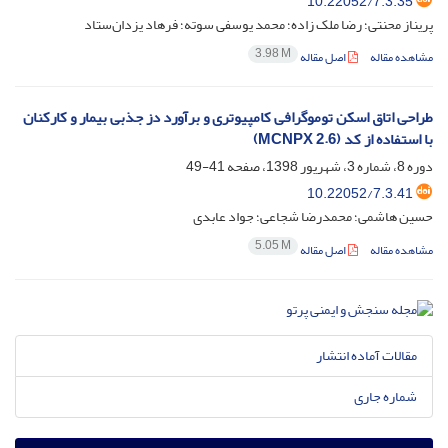
10.22052/7.3.35
پریناز محنتی؛ رضا ملک زاده؛ محمد یوسفی سوته؛ فرهاد یزدان‌ستاد
3.98 M
مشاهده مقاله
اصل مقاله
طراحی اتاق اسکن توموگرافی کامپیوتری و برآورد دز جذبی بیمار و کارکنان
با استفاده از کد (MCNPX 2.6)
دوره 8، شماره 3، شهریور 1398، صفحه
41-49
10.22052/7.3.41
حسین هاشمی؛ محمدرضا شجاعی؛ جواد عابدی
5.05 M
مشاهده مقاله
اصل مقاله
مقالات آماده انتشار
شماره جاری