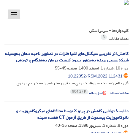
Toggle
vigation
کلیدواژه‌ها =
سی‌تی‌اسکن
3
تعداد مقالات:
کاهش اثر تخریبی سیگنا‌ل‌های اشیا فلزات در تصاویر ناحیه دهان به‌وسیله
شبکه عصبی بهینه به‌منظور بهبود کیفیت درمان به‌هنگام پرتودهی
دوره 10، شماره 1، اسفند 1400، صفحه
45-55
10.22052/RSM.2022.112431
گلی خالقی؛ محمد حسن طلب؛ مهدی صادقی؛ رضا ریاضی؛ سید ربیع مهدوی
904.27 K
مشاهده مقاله
اصل مقاله
مقایسۀ توانایی کاهش دز پرتو X توسط محافظ‌های میکروکامپوزیت و
نانوکامپوزیت بیسموت از طریق آزمون CT قفسه سینه
دوره 8، شماره 3، شهریور 1398، صفحه
35-40