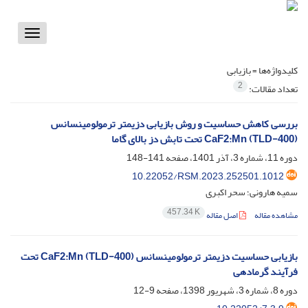
Toggle
vigation
کلیدواژه‌ها =
بازیابی
2
تعداد مقالات:
بررسی کاهش حساسیت و روش بازیابی دزیمتر ترمولومینسانس
CaF2:Mn (TLD-400) تحت تابش دز بالای گاما
دوره 11، شماره 3، آذر 1401، صفحه
141-148
10.22052/RSM.2023.252501.1012
سمیه هارونی؛ سحر اکبری
457.34 K
مشاهده مقاله
اصل مقاله
بازیابی حساسیت دزیمتر ترمولومینسانس (CaF2:Mn (TLD-400 تحت
فرآیند گرمادهی
دوره 8، شماره 3، شهریور 1398، صفحه
9-12