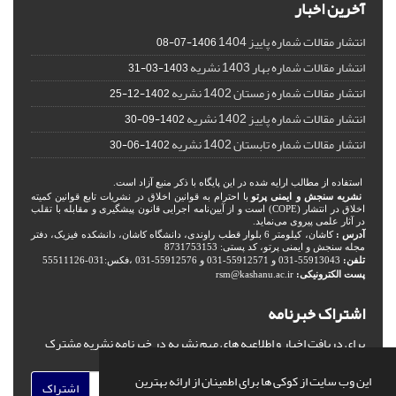
آخرین اخبار
انتشار مقالات شماره پاییز 1404
1406-07-08
انتشار مقالات شماره بهار 1403 نشریه
1403-03-31
انتشار مقالات شماره زمستان 1402 نشریه
1402-12-25
انتشار مقالات شماره پاییز 1402 نشریه
1402-09-30
انتشار مقالات شماره تابستان 1402 نشریه
1402-06-30
استفاده از مطالب ارایه شده در این پایگاه با ذکر منبع آزاد است.
نشریه سنجش و ایمنی پرتو
با احترام به قوانین اخلاق در نشریات تابع قوانین کمیته
اخلاق در انتشار (COPE) است و از آیین‌نامه اجرایی قانون پیشگیری و مقابله با تقلب
در آثار علمی پیروی می‌نماید.
آدرس :
کاشان، کیلومتر 6 بلوار قطب راوندی، دانشگاه کاشان، دانشکده فیزیک، دفتر
مجله سنجش و ایمنی پرتو، کد پستی: 8731753153
تلفن:
55913043-031 و 55912571-031 و 55912576-031 ،فکس:031-55511126
پست الکترونیکی:
rsm@kashanu.ac.ir
اشتراک خبرنامه
برای دریافت اخبار و اطلاعیه های مهم نشریه در خبرنامه نشریه مشترک
شوید.
این وب سایت از کوکی ها برای اطمینان از ارائه بهترین
اشتراک