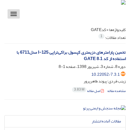
Toggle
vigation
کلیدواژه‌ها =
کدGATE
1
تعداد مقالات:
تخمین پارامترهای دزیمتری کپسول براکی‌تراپی I-125 مدل6711 با
استفاده از کد GATE 8.1
دوره 8، شماره 3، شهریور 1398، صفحه
1-8
10.22052/7.3.1
زینب فردی؛ پیوند طاهرپرور
3.83 M
مشاهده مقاله
اصل مقاله
مقالات آماده انتشار