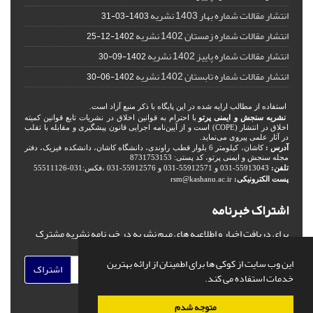
انتشار مقالات شماره بهار 1403 نشریه
1403-03-31
انتشار مقالات شماره زمستان 1402 نشریه
1402-12-25
انتشار مقالات شماره پاییز 1402 نشریه
1402-09-30
انتشار مقالات شماره تابستان 1402 نشریه
1402-06-30
استفاده از مطالب ارایه شده در این پایگاه با ذکر منبع آزاد است.
نشریه سنجش و ایمنی پرتو
با احترام به قوانین اخلاق در نشریات تابع قوانین کمیته
اخلاق در انتشار (COPE) است و از آیین‌نامه اجرایی قانون پیشگیری و مقابله با تقلب
در آثار علمی پیروی می‌نماید.
آدرس :
کاشان، کیلومتر 6 بلوار قطب راوندی، دانشگاه کاشان، دانشکده فیزیک، دفتر
مجله سنجش و ایمنی پرتو، کد پستی: 8731753153
تلفن:
55913043-031 و 55912571-031 و 55912576-031 ،فکس:031-55511126
پست الکترونیکی:
rsm@kashanu.ac.ir
اشتراک خبرنامه
برای دریافت اخبار و اطلاعیه های مهم نشریه در خبرنامه نشریه مشترک
شوید.
این وب سایت از کوکی ها برای اطمینان از ارائه بهترین
اشتراک
خدمات استفاده می کند.
متوجه شدم