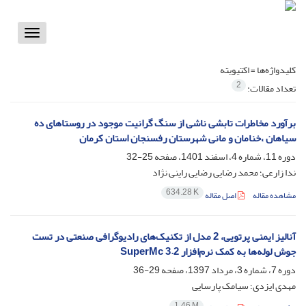
Toggle
vigation
کلیدواژه‌ها =
اکتیویته
2
تعداد مقالات:
برآورد مخاطرات تابشی ناشی از سنگ گرانیت موجود در روستاهای ده
‌سیاهان ،خنامان و مانی شهرستان رفسنجان استان کرمان
دوره 11، شماره 4، اسفند 1401، صفحه
25-32
ندا زارعی؛ محمد رضایی رضایی راینی نژاد
634.28 K
مشاهده مقاله
اصل مقاله
آنالیز ایمنی پرتویی، 2 مدل از تکنیک‌های رادیوگرافی صنعتی در تست
جوش لوله‌ها به کمک نرم‌افزار SuperMc 3.2
دوره 7، شماره 3، مرداد 1397، صفحه
29-36
مهدی ایزدی؛ سیامک پارسایی
1.46 M