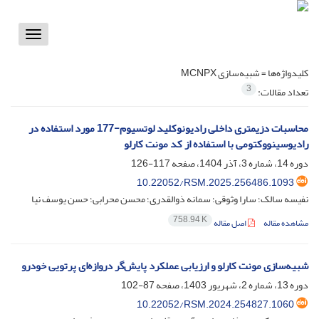
Toggle
vigation
کلیدواژه‌ها =
شبیه‌سازی MCNPX
3
تعداد مقالات:
محاسبات دزیمتری داخلی رادیونوکلید لوتسیوم-177 مورد استفاده در
رادیوسینووکتومی با استفاده از کد مونت کارلو
دوره 14، شماره 3، آذر 1404، صفحه
117-126
10.22052/RSM.2025.256486.1093
نفیسه سالک؛ سارا وثوقی؛ سمانه ذوالقدری؛ محسن محرابی؛ حسن یوسف نیا
758.94 K
مشاهده مقاله
اصل مقاله
شبیه‌سازی مونت کارلو و ارزیابی عملکرد پایش‌گر دروازه‌ای پرتویی خودرو
دوره 13، شماره 2، شهریور 1403، صفحه
87-102
10.22052/RSM.2024.254827.1060