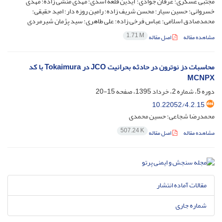
مجتبی عسکری؛ عرفان جوادی؛ آیدین قلعه اسدی؛ مهدی منشی زاده؛ مهدی
خسروانی؛ حسین سیار؛ محسن شریف زاده؛ رامین روزه دار؛ امید حقیقی؛
محمدصادق اسلامی؛ عباس فرخی زاده؛ علی طاهری؛ سید پژمان شیرمردی
1.71 M
مشاهده مقاله
اصل مقاله
محاسبات دز نوترون در حادثه بحرانیت JCO در Tokaimura با کد
MCNPX
دوره 5، شماره 2، خرداد 1395، صفحه
15-20
10.22052/4.2.15
محمدرضا شجاعی؛ حسین محمدی
507.24 K
مشاهده مقاله
اصل مقاله
مقالات آماده انتشار
شماره جاری