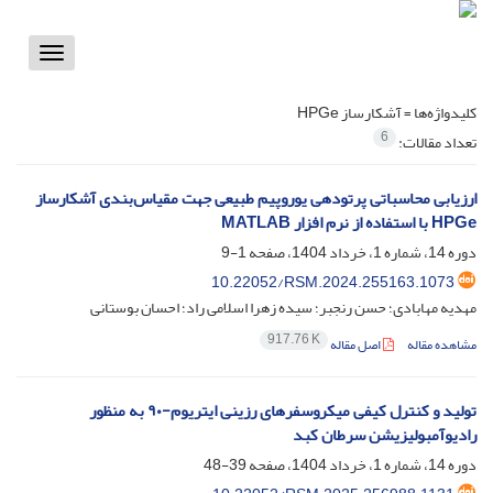
Toggle
vigation
کلیدواژه‌ها =
آشکارساز HPGe
6
تعداد مقالات:
ارزیابی محاسباتی پرتودهی یوروپیم طبیعی جهت مقیاس‌بندی آشکارساز
HPGe با استفاده از نرم افزار MATLAB
دوره 14، شماره 1، خرداد 1404، صفحه
1-9
10.22052/RSM.2024.255163.1073
مهدیه مهابادی؛ حسن رنجبر؛ سیده زهرا اسلامی راد؛ احسان بوستانی
917.76 K
مشاهده مقاله
اصل مقاله
تولید و کنترل کیفی میکروسفرهای رزینی ایتریوم-۹۰ به منظور
رادیوآمبولیزیشن سرطان کبد
دوره 14، شماره 1، خرداد 1404، صفحه
39-48