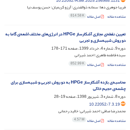
10.22052/RSM.2025.256988.1131
فریبا جوهری دها؛ سمانه ذوالقدری؛ آرزو کریمیان؛ حسن یوسف نیا
814.58 K
مشاهده مقاله
اصل مقاله
تعیین نقطه‌ی مجازی آشکارساز HPGe در انرژی‌های مختلف اشعه‌ی گاما به
دو روش شبیه‌سازی و تجربی
دوره 9، شماره 4، خرداد 1399، صفحه
171-178
سیده فاطمه طاهری؛ احمد شیرانی
852.99 K
مشاهده مقاله
اصل مقاله
محاسبه‌ی بازده آشکارساز HPGe به دو روش تجربی و شبیه‌سازی برای
چشمه‌ی حجیم خاکی
دوره 8، شماره 3، شهریور 1398، صفحه
19-28
10.22052/7.3.19
محمدرضا صافی؛ احمد شیرانی؛ خالید رحمانی
4.57 M
مشاهده مقاله
اصل مقاله