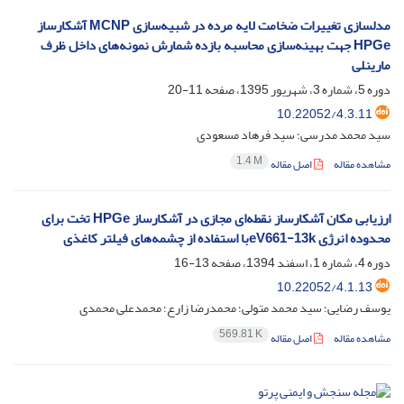
مدلسازی تغییرات ضخامت لایه مرده در شبیه‌سازی M‌CNP آشکارساز
HPGe جهت بهینه‌سازی محاسبه بازده شمارش نمونه‌های داخل ظرف
مارینلی
دوره 5، شماره 3، شهریور 1395، صفحه
11-20
10.22052/4.3.11
سید محمد مدرسی؛ سید فرهاد مسعودی
1.4 M
مشاهده مقاله
اصل مقاله
ارزیابی مکان آشکارساز نقطه‌ای مجازی در آشکارساز HPGe تخت برای
محدوده انرژی k‏eV661-13با استفاده از چشمه‌های فیلتر کاغذی
دوره 4، شماره 1، اسفند 1394، صفحه
13-16
10.22052/4.1.13
یوسف رضایی؛ سید محمد متولی؛ محمدرضا زارع؛ محمدعلی محمدی
569.81 K
مشاهده مقاله
اصل مقاله