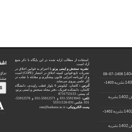
اشت
استفاده از مطالب ارایه شده در این پایگاه با ذکر منبع
آزاد است.
نشریه سنجش و ایمنی پرتو
با احترام به قوانین اخلاق در
برای
1406-07-08
نشریات تابع قوانین کمیته اخلاق در انتشار (COPE) است
مشت
و از آیین‌نامه اجرایی قانون پیشگیری و مقابله با تقلب در
1403-
آثار علمی پیروی می‌نماید.
آدرس :
کاشان، کیلومتر 6 بلوار قطب راوندی، دانشگاه
کاشان، دانشکده فیزیک، دفتر مجله سنجش و ایمنی پرتو،
کد پستی: 8731753153
ریه
تلفن:
55913043-031 و 55912571-031 و 55912576-
031 ،فکس:031-55511126
پست الکترونیکی:
rsm@kashanu.ac.ir
1402-
ریه