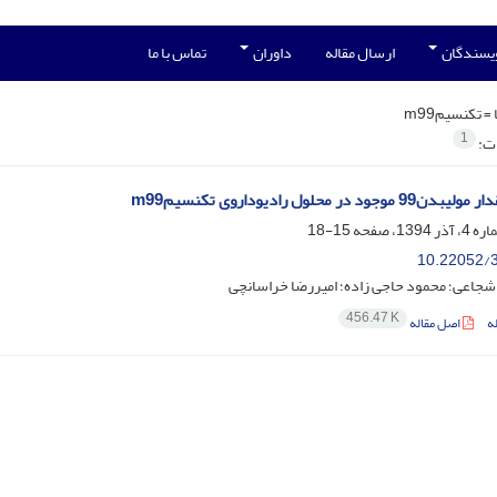
ویسندگان
ارسال مقاله
داوران
تماس با ما
 =
تکنسیمm99
1
ات:
ود در محلول رادیوداروی تکنسیمm99
15-18
10.22052/3
شجاعی؛ محمود حاجی زاده؛ امیررضا خراسانچی
456.47 K
ه
اصل مقاله