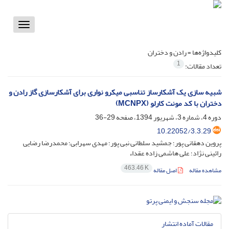
Toggle
vigation
کلیدواژه‌ها =
رادن و دختران
1
تعداد مقالات:
شبیه سازی یک آشکارساز تناسبی میکرو نواری برای آشکارسازی گاز رادن و
دختران با کد مونت کارلو (MCNPX)
دوره 4، شماره 3، شهریور 1394، صفحه
29-36
10.22052/3.3.29
پروین دهقانی پور؛ جمشید سلطانی نبی پور؛ مهدی سهرابی؛ محمدرضا رضایی
رائینی نژاد؛ علی هاشمی زاده عقداء
463.46 K
مشاهده مقاله
اصل مقاله
مقالات آماده انتشار