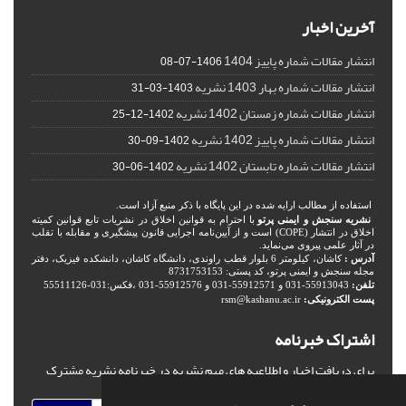
آخرین اخبار
انتشار مقالات شماره پاییز 1404
1406-07-08
انتشار مقالات شماره بهار 1403 نشریه
1403-03-31
انتشار مقالات شماره زمستان 1402 نشریه
1402-12-25
انتشار مقالات شماره پاییز 1402 نشریه
1402-09-30
انتشار مقالات شماره تابستان 1402 نشریه
1402-06-30
استفاده از مطالب ارایه شده در این پایگاه با ذکر منبع آزاد است.
نشریه سنجش و ایمنی پرتو
با احترام به قوانین اخلاق در نشریات تابع قوانین کمیته
اخلاق در انتشار (COPE) است و از آیین‌نامه اجرایی قانون پیشگیری و مقابله با تقلب
در آثار علمی پیروی می‌نماید.
آدرس :
کاشان، کیلومتر 6 بلوار قطب راوندی، دانشگاه کاشان، دانشکده فیزیک، دفتر
مجله سنجش و ایمنی پرتو، کد پستی: 8731753153
تلفن:
55913043-031 و 55912571-031 و 55912576-031 ،فکس:031-55511126
پست الکترونیکی:
rsm@kashanu.ac.ir
اشتراک خبرنامه
برای دریافت اخبار و اطلاعیه های مهم نشریه در خبرنامه نشریه مشترک
شوید.