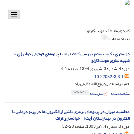
Toggle
vigation
کلیدواژه‌ها =
کد مونت کارلو
2
تعداد مقالات:
دزیمتری یک سیستم بازرسی کانتینرها با پرتوهای فوتونی دوانرژی با
شبیه سازی مونت‌کارلو
دوره 4، شماره 3، شهریور 1394، صفحه
1-8
10.22052/3.3.1
حمیدرضا همتی؛ روح الله عظیمی راد
626.62 K
مشاهده مقاله
اصل مقاله
محاسبه میزان دز پرتوهای ترمزی ناشی از الکترون ها در پرتو درمانی با
الکترون در بیمارستان آیت ا...خوانساری اراک
دوره 3، شماره 4، آذر 1393، صفحه
23-32