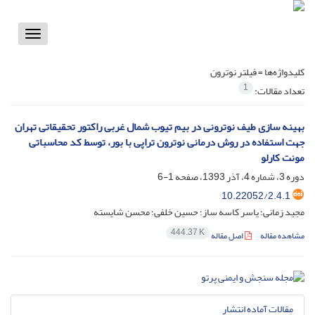
Toggle
vigation
کلیدواژه‌ها =
فیلتر نوترون
1
تعداد مقالات:
بهینه سازی طیف نوترونی در بیم تیوب شمال غربی راکتور تحقیقاتی تهران
جهت استفاده در روش درمانی نوترون تراپی با بور، توسط کد محاسباتی
مونت کارلو
دوره 3، شماره 4، آذر 1393، صفحه
1-6
10.22052/2.4.1
مجید زمانی؛ یاسر کاسه ساز؛ حسین خلفی؛ محسن شایسته
444.37 K
مشاهده مقاله
اصل مقاله
مقالات آماده انتشار