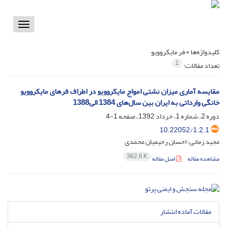
Toggle
vigation
کلیدواژه‌ها =
فر مایکروویو
1
تعداد مقالات:
مقایسه آماری میزان نشتی امواج مایکروویو در اطراف فرهای مایکروویو
خانگی وارداتی به ایران بین سال‌های 1384 الی1388
دوره 2، شماره 1، خرداد 1392، صفحه
1-4
10.22052/1.2.1
مجید زمانی؛ احسان رحیمیان محمدی
362.6 K
مشاهده مقاله
اصل مقاله
مقالات آماده انتشار