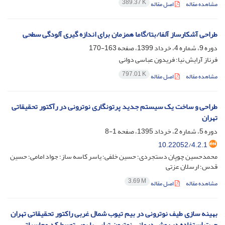
389.37 K
مشاهده مقاله
اصل مقاله
طراحی آشکارساز آلفا/بتا/گاما همزمان برای اندازه گیری آلودگی سطحی
دوره 9، شماره 4، خرداد 1399، صفحه
163-170
فرناز آرایش نیا؛ فریدون عباسی دوانی
797.01 K
مشاهده مقاله
اصل مقاله
طراحی و ساخت یک سیستم جدید پرتونگاری نوترونی در رآکتور تحقیقاتی
تهران
دوره 5، شماره 2، خرداد 1395، صفحه
1-8
10.22052/4.2.1
محمدحسین چوپان دستجردی؛ حسین خلفی؛ یاسر کاسه ساز؛ جواد امامی؛ حسین
قدس؛ ارسلان عزتی
3.69 M
مشاهده مقاله
اصل مقاله
بهینه سازی طیف نوترونی در بیم تیوب شمال غربی راکتور تحقیقاتی تهران
جهت استفاده در روش درمانی نوترون تراپی با بور، توسط کد محاسباتی