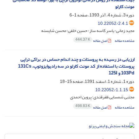
مونت کارلو
دوره 3، شماره 4، آذر 1393، صفحه
1-6
10.22052/2.4.1
مجید زمانی؛ یاسر کاسه ساز؛ حسین خلفی؛ محسن شایسته
444.37 K
مشاهده مقاله
اصل مقاله
ارزیابی دز رسیده به پروستات و چند اندام حساس در براکی تراپی
پروستات با استفاده از کد مونت کارلو در سه رادیوایزوتوپ131Cs ،
103Pd و 125I
دوره 1، شماره 1، اسفند 1391، صفحه
15-18
10.22052/1.1.15
مجتبی شمسایی ظفرقندی؛ پروین احمدی
498.83 K
مشاهده مقاله
اصل مقاله