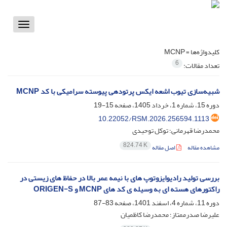
Toggle
vigation
کلیدواژه‌ها =
MCNP
6
تعداد مقالات:
شبیه‌سازی تیوب اشعه ایکس پرتودهی پیوسته سرامیکی با کد MCNP
دوره 15، شماره 1، خرداد 1405، صفحه
15-19
10.22052/RSM.2026.256594.1113
محمدرضا قهرمانی؛ توکل توحیدی
824.74 K
مشاهده مقاله
اصل مقاله
بررسی تولید رادیوایزوتوپ های با نیمه عمر بالا در حفاظ های زیستی در
راکتورهای هسته ای به وسیله ی کد های MCNP و ORIGEN-S
دوره 11، شماره 4، اسفند 1401، صفحه
83-87
علیرضا صدرممتاز؛ محمدرضا کاظمیان