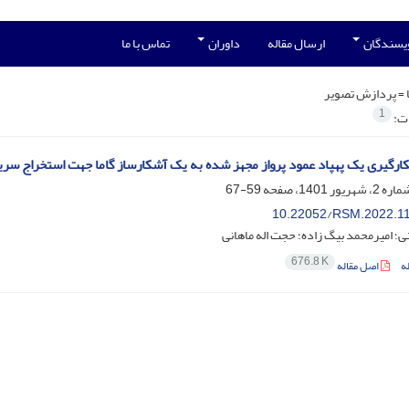
ویسندگان
ارسال مقاله
داوران
تماس با ما
 =
پردازش تصویر
1
ات:
ارگیری یک پهپاد عمود پرواز مجهز شده به یک آشکارساز گاما جهت استخراج س
59-67
10.22052/RSM.2022.1
ی؛ امیرمحمد بیگ زاده؛ حجت اله ماهانی
676.8 K
ه
اصل مقاله