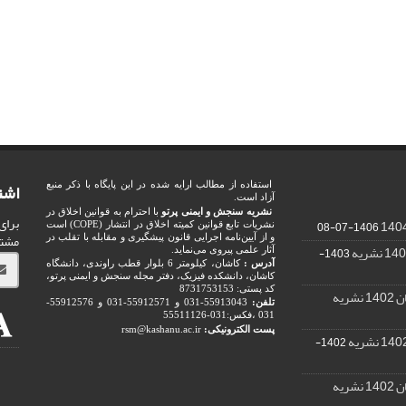
اشت
استفاده از مطالب ارایه شده در این پایگاه با ذکر منبع
آزاد است.
نشریه سنجش و ایمنی پرتو
با احترام به قوانین اخلاق در
برای
1406-07-08
نشریات تابع قوانین کمیته اخلاق در انتشار (COPE) است
مشت
و از آیین‌نامه اجرایی قانون پیشگیری و مقابله با تقلب در
1403-
آثار علمی پیروی می‌نماید.
آدرس :
کاشان، کیلومتر 6 بلوار قطب راوندی، دانشگاه
کاشان، دانشکده فیزیک، دفتر مجله سنجش و ایمنی پرتو،
کد پستی: 8731753153
ریه
تلفن:
55913043-031 و 55912571-031 و 55912576-
031 ،فکس:031-55511126
پست الکترونیکی:
rsm@kashanu.ac.ir
1402-
ریه