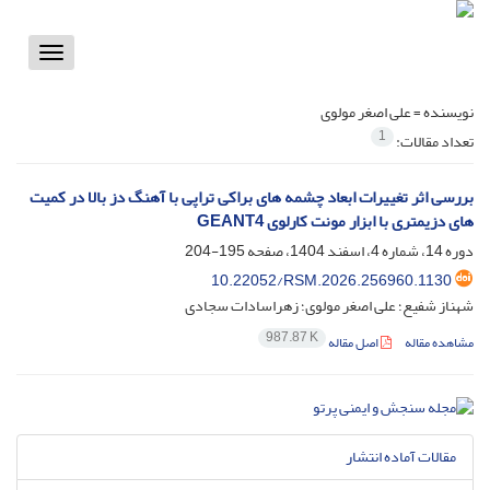
Toggle
vigation
نویسنده =
علی اصغر مولوی
1
تعداد مقالات:
بررسی اثر تغییرات ابعاد چشمه های براکی تراپی با آهنگ دز بالا در کمیت
های دزیمتری با ابزار مونت کارلوی GEANT4
دوره 14، شماره 4، اسفند 1404، صفحه
195-204
10.22052/RSM.2026.256960.1130
شهناز شفیع؛ علی اصغر مولوی؛ زهراسادات سجادی
987.87 K
مشاهده مقاله
اصل مقاله
مقالات آماده انتشار