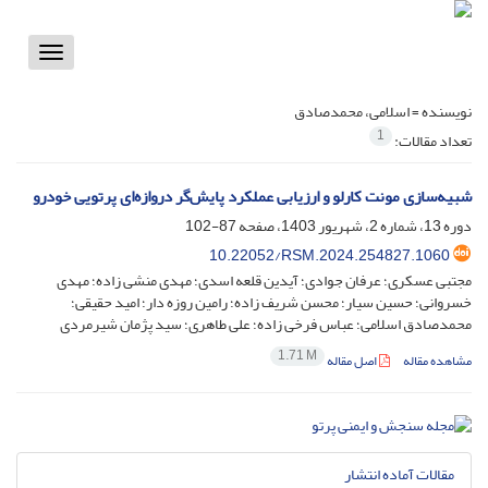
Toggle
vigation
نویسنده =
اسلامی، محمدصادق
1
تعداد مقالات:
شبیه‌سازی مونت کارلو و ارزیابی عملکرد پایش‌گر دروازه‌ای پرتویی خودرو
دوره 13، شماره 2، شهریور 1403، صفحه
87-102
10.22052/RSM.2024.254827.1060
مجتبی عسکری؛ عرفان جوادی؛ آیدین قلعه اسدی؛ مهدی منشی زاده؛ مهدی
خسروانی؛ حسین سیار؛ محسن شریف زاده؛ رامین روزه دار؛ امید حقیقی؛
محمدصادق اسلامی؛ عباس فرخی زاده؛ علی طاهری؛ سید پژمان شیرمردی
1.71 M
مشاهده مقاله
اصل مقاله
مقالات آماده انتشار