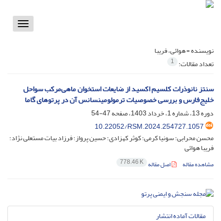
Toggle
vigation
نویسنده =
هوائی، فریبا
1
تعداد مقالات:
سنتز نانوذرات کلسیم اکسید از ضایعات استخوان ماهی‌مرکب سواحل
خلیج‌فارس و بررسی خصوصیات ترمولومینسانس آن در پرتوهای گاما
دوره 13، شماره 1، خرداد 1403، صفحه
47-54
10.22052/RSM.2024.254727.1057
محسن محرابی؛ سونیا کرمی؛ کوثر کهزادی؛ حسین پرواز؛ فرزاد بیات مستعلی نژاد؛
فریبا هوائی
778.46 K
مشاهده مقاله
اصل مقاله
مقالات آماده انتشار