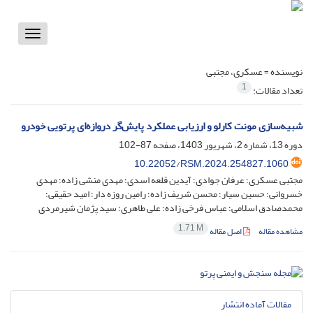
Toggle
vigation
نویسنده =
عسکری، مجتبی
1
تعداد مقالات:
شبیه‌سازی مونت کارلو و ارزیابی عملکرد پایش‌گر دروازه‌ای پرتویی خودرو
دوره 13، شماره 2، شهریور 1403، صفحه
87-102
10.22052/RSM.2024.254827.1060
مجتبی عسکری؛ عرفان جوادی؛ آیدین قلعه اسدی؛ مهدی منشی زاده؛ مهدی
خسروانی؛ حسین سیار؛ محسن شریف زاده؛ رامین روزه دار؛ امید حقیقی؛
محمدصادق اسلامی؛ عباس فرخی زاده؛ علی طاهری؛ سید پژمان شیرمردی
1.71 M
مشاهده مقاله
اصل مقاله
مقالات آماده انتشار