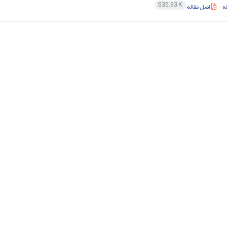
635.93 K
ه
اصل مقاله