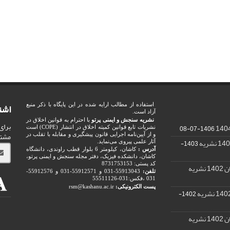
اشت
استفاده از مطالب ارایه شده در این پایگاه با ذکر منبع
آزاد است.
نشریه سنجش و ایمنی پرتو
با احترام به قوانین اخلاق در
برای
1406-07-08
نشریات تابع قوانین کمیته اخلاق در انتشار (COPE) است
مشت
و از آیین‌نامه اجرایی قانون پیشگیری و مقابله با تقلب در
1403-
آثار علمی پیروی می‌نماید.
آدرس :
کاشان، کیلومتر 6 بلوار قطب راوندی، دانشگاه
کاشان، دانشکده فیزیک، دفتر مجله سنجش و ایمنی پرتو،
کد پستی: 8731753153
ریه
تلفن:
55913043-031 و 55912571-031 و 55912576-
031 ،فکس:031-55511126
پست الکترونیکی:
rsm@kashanu.ac.ir
1402-
ریه