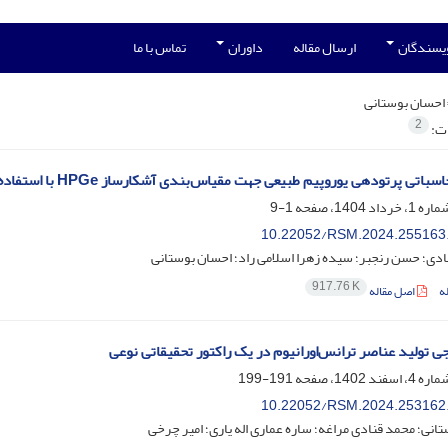
ویسندگان
ارسال مقاله
داوران
تماس با ما
احسان بوستانی
2
ات:
اتی پرتودهی یوروپیم طبیعی جهت مقیاس‌بندی آشکارساز HPGe با استفاده از نرم افزار MATLAB
1-9
10.22052/RSM.2024.255163
ادی؛ حسن رنجبر؛ سیده زهرا اسلامی راد؛ احسان بوستانی
917.76 K
ه
اصل مقاله
ی تولید عناصر ترانس‌اورانیوم در یک راکتور تحقیقاتی نوعی
191-199
10.22052/RSM.2024.253162
انی؛ محمد قنادی مراغه؛ ساره عماری اله یاری؛ امیر چرخی