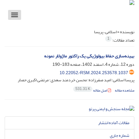
Toggle
vigation
نویسنده =
اسلامی، پریسا
1
تعداد مقالات:
بهینه‌سازی حفاظ‌ بیولوژیکی یک راکتور ماژولار نمونه
دوره 12، شماره 4، اسفند 1402، صفحه
183-190
10.22052/RSM.2024.253578.1037
پریسا اسلامی؛ امید صفرزاده؛ محسن خردمند سعدی؛ مرتضی اکبری حصار
531.31 K
مشاهده مقاله
اصل مقاله
مقالات آماده انتشار
شماره جاری