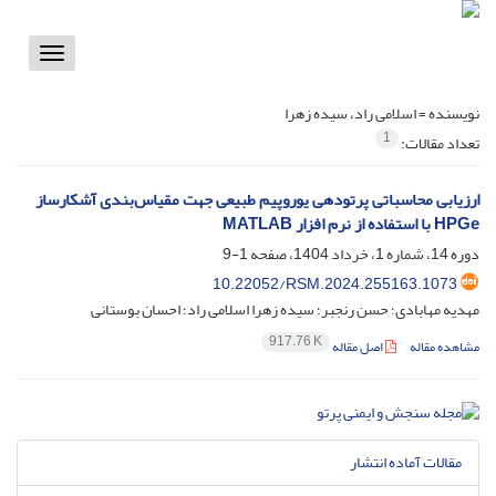
Toggle
vigation
نویسنده =
اسلامی راد، سیده زهرا
1
تعداد مقالات:
ارزیابی محاسباتی پرتودهی یوروپیم طبیعی جهت مقیاس‌بندی آشکارساز
HPGe با استفاده از نرم افزار MATLAB
دوره 14، شماره 1، خرداد 1404، صفحه
1-9
10.22052/RSM.2024.255163.1073
مهدیه مهابادی؛ حسن رنجبر؛ سیده زهرا اسلامی راد؛ احسان بوستانی
917.76 K
مشاهده مقاله
اصل مقاله
مقالات آماده انتشار