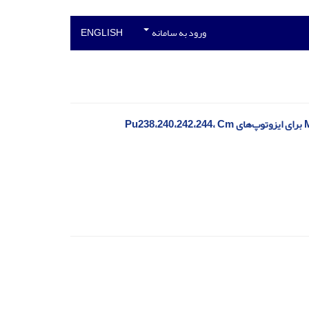
ورود به سامانه
ENGLISH
مطالعه اثرات افزایش اسپین محاسبه شده با کد CNS بر اساس شبیه‌سازی با کد MCNPX برای ایزوتوپ‌های Pu238،240،242،244، Cm