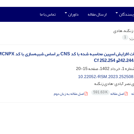
ویسندگان
ارسال مقاله
داوران
تماس با ما
زنگنه، هادی
1
ات:
2و Cf 252،254
15-20
10.22052/RSM.2023.252508
 نصر آبادی؛ هادی زنگنه
591.63 K
ه
اصل مقاله
اصل مقاله به زبان دوم