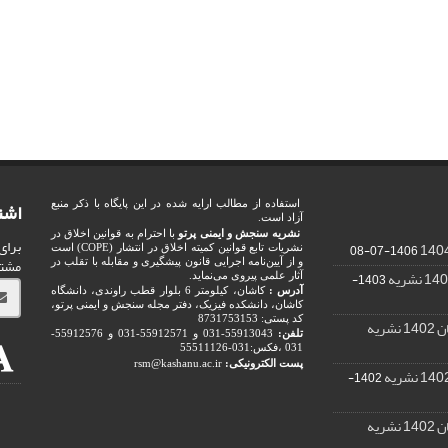
اشت
استفاده از مطالب ارایه شده در این پایگاه با ذکر منبع
آزاد است.
نشریه سنجش و ایمنی پرتو
با احترام به قوانین اخلاق در
برای
1406-07-08
نشریات تابع قوانین کمیته اخلاق در انتشار (COPE) است
مشت
و از آیین‌نامه اجرایی قانون پیشگیری و مقابله با تقلب در
1403-
آثار علمی پیروی می‌نماید.
آدرس :
کاشان، کیلومتر 6 بلوار قطب راوندی، دانشگاه
کاشان، دانشکده فیزیک، دفتر مجله سنجش و ایمنی پرتو،
کد پستی: 8731753153
ریه
تلفن:
55913043-031 و 55912571-031 و 55912576-
031 ،فکس:031-55511126
پست الکترونیکی:
rsm@kashanu.ac.ir
1402-
ریه