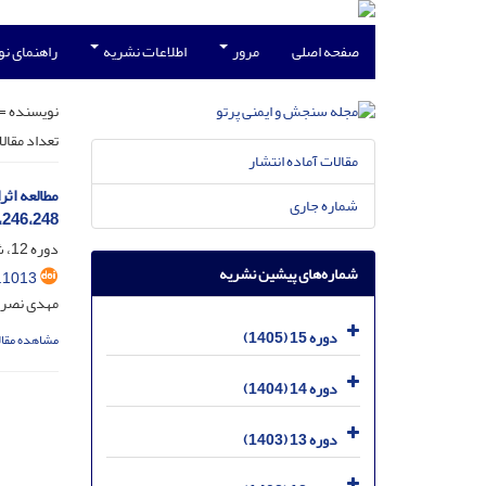
صفحه اصلی
مرور
اطلاعات نشریه
راهنمای ن
نویسنده =
تعداد مقال
مقالات آماده انتشار
شماره جاری
42،244،246،248
دوره 12، شماره 1، خرداد 1402، صفحه
شماره‌های پیشین نشریه
.1013
مهدی نصری
دوره 15 (1405)
مشاهده مقال
دوره 14 (1404)
دوره 13 (1403)