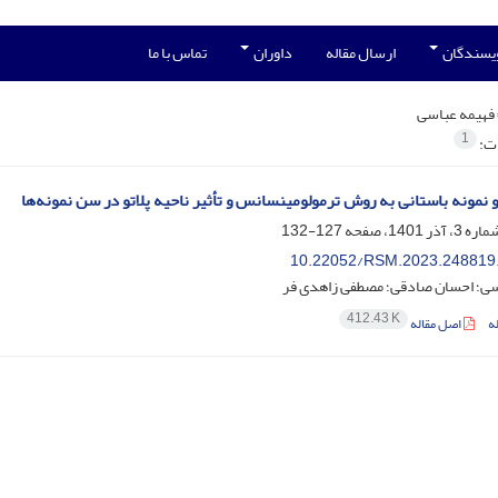
ویسندگان
ارسال مقاله
داوران
تماس با ما
فهیمه عباسی
1
ات:
و نمونه باستانی به روش ترمولومینسانس و تأثیر ناحیه پلاتو در سن نمونه‌ها
127-132
10.22052/RSM.2023.248819
سی؛ احسان صادقی؛ مصطفی زاهدی فر
412.43 K
ه
اصل مقاله