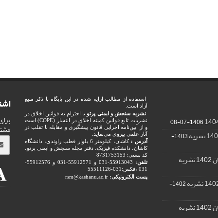
اشت
استفاده از مطالب ارایه شده در این پایگاه با ذکر منبع
آزاد است.
نشریه سنجش و ایمنی پرتو
با احترام به قوانین اخلاق در
برای
1406-07-08
نشریات تابع قوانین کمیته اخلاق در انتشار (COPE) است
مشت
و از آیین‌نامه اجرایی قانون پیشگیری و مقابله با تقلب در
1403-
آثار علمی پیروی می‌نماید.
آدرس :
کاشان، کیلومتر 6 بلوار قطب راوندی، دانشگاه
کاشان، دانشکده فیزیک، دفتر مجله سنجش و ایمنی پرتو،
کد پستی: 8731753153
ریه
تلفن:
55913043-031 و 55912571-031 و 55912576-
031 ،فکس:031-55511126
پست الکترونیکی:
rsm@kashanu.ac.ir
1402-
ریه