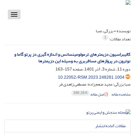
Toggle
vigation
نویسنده =
بزرگی، صبا
1
تعداد مقالات:
کالیبراسیون دزیمترهای ترمولومینسانس و اندازه گیری دز پرتو گاما و
نوترون در پروازهای مسافربری به وسیله این دزیمترها
دوره 11، شماره 3، آذر 1401، صفحه
157-163
10.22052/RSM.2023.248281.1004
صبا بزرگی؛ مجید منعم زاده؛ مصطفی زاهدی فر
396.28 K
مشاهده مقاله
اصل مقاله
مقالات آماده انتشار