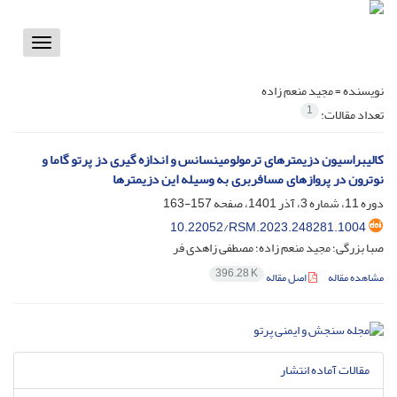
Toggle
vigation
نویسنده =
مجید منعم زاده
1
تعداد مقالات:
کالیبراسیون دزیمترهای ترمولومینسانس و اندازه گیری دز پرتو گاما و
نوترون در پروازهای مسافربری به وسیله این دزیمترها
دوره 11، شماره 3، آذر 1401، صفحه
157-163
10.22052/RSM.2023.248281.1004
صبا بزرگی؛ مجید منعم زاده؛ مصطفی زاهدی فر
396.28 K
مشاهده مقاله
اصل مقاله
مقالات آماده انتشار