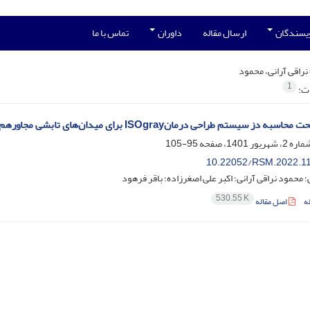
ویسندگان
ارسال مقاله
داوران
تماس با ما
نراقی آرانی، محمود
1
ات:
 دز سیستم طراحی درمانISOgray برای میدان‌های تابشی مجاورهم در پرتودرمانی
95-105
10.22052/RSM.2022.1
 محمود نراقی آرانی؛ اکبر علی اصغرزاده؛ باقر فرهود
530.55 K
ه
اصل مقاله