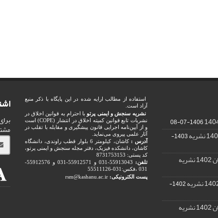
اشت
استفاده از مطالب ارایه شده در این پایگاه با ذکر منبع
آزاد است.
نشریه سنجش و ایمنی پرتو
با احترام به قوانین اخلاق در
برای
1406-07-08
نشریات تابع قوانین کمیته اخلاق در انتشار (COPE) است
مشت
و از آیین‌نامه اجرایی قانون پیشگیری و مقابله با تقلب در
1403-
آثار علمی پیروی می‌نماید.
آدرس :
کاشان، کیلومتر 6 بلوار قطب راوندی، دانشگاه
کاشان، دانشکده فیزیک، دفتر مجله سنجش و ایمنی پرتو،
کد پستی: 8731753153
ریه
تلفن:
55913043-031 و 55912571-031 و 55912576-
031 ،فکس:031-55511126
پست الکترونیکی:
rsm@kashanu.ac.ir
1402-
ریه