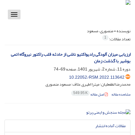
Toggle
vigation
نویسنده =
منصوری، مسعود
1
تعداد مقالات:
ارزیابی میزان آلودگی رادیواکتیو ناشی از حادثه قلب راکتور نیروگاه اتمی
بوشهر با گذشت زمان
دوره 11، شماره 2، شهریور 1401، صفحه
69-74
10.22052/RSM.2022.113642
محمدرضا لطفعلیان؛ میترا اطهری علاف؛ مسعود منصوری
549.95 K
مشاهده مقاله
اصل مقاله
مقالات آماده انتشار