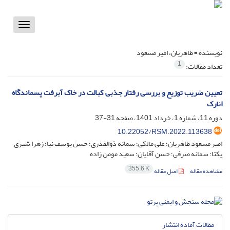
Toggle
vigation
نویسنده =
طاهریان، امیر مسعود
1
تعداد مقالات:
تعیین ضریب توزیع و بررسی رفتار جذبی کبالت در خاک آبرفت پسماندگاه
انارک
دوره 11، شماره 1، خرداد 1401، صفحه
31-37
10.22052/RSM.2022.113638
امیر مسعود طاهریان؛ علی مالکی؛ سمانه ذوالقدری؛ حسن یوسف نیا؛ زهرا شیری
یکتا؛ سمانه صرفی؛ حسن آقایان؛ سعید مومن زاده
355.6 K
مشاهده مقاله
اصل مقاله
مقالات آماده انتشار