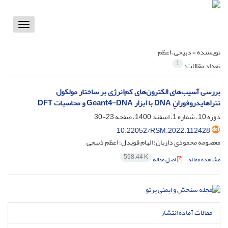
Toggle
vigation
نویسنده =
ذبیحی، اعظم
1
تعداد مقالات:
بررسی آسیب‌های الکترون‌های کم‌انرژی بر ساختار مولکول
تتراهایدروفورانِ DNA با ابزار Geant4-DNA و محاسبات DFT
دوره 10، شماره 1، اسفند 1400، صفحه
23-30
10.22052/RSM.2022.112428
معصومه محمودی داریان؛ الهام قویدل؛ اعظم ذبیحی
598.44 K
مشاهده مقاله
اصل مقاله
مقالات آماده انتشار