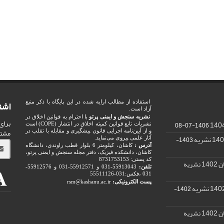
اشت
استفاده از مطالب ارایه شده در این پایگاه با ذکر منبع
آزاد است.
نشریه سنجش و ایمنی پرتو
با احترام به قوانین اخلاق در
برای
1406-07-08
نشریات تابع قوانین کمیته اخلاق در انتشار (COPE) است
مشت
و از آیین‌نامه اجرایی قانون پیشگیری و مقابله با تقلب در
1403-
آثار علمی پیروی می‌نماید.
آدرس :
کاشان، کیلومتر 6 بلوار قطب راوندی، دانشگاه
کاشان، دانشکده فیزیک، دفتر مجله سنجش و ایمنی پرتو،
کد پستی: 8731753153
ریه
تلفن:
55913043-031 و 55912571-031 و 55912576-
031 ،فکس:031-55511126
پست الکترونیکی:
rsm@kashanu.ac.ir
1402-
ریه