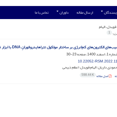
ویسندگان
ارسال مقاله
داوران
تماس با ما
قویدل، الهام
1
ات:
 الکترون‌های کم‌انرژی بر ساختار مولکول تتراهایدروفورانِ DNA با ابزار Geant4-DNA و محاسبات DFT
23-30
10.22052/RSM.2022.1
ودی داریان؛ الهام قویدل؛ اعظم ذبیحی
598.44 K
ه
اصل مقاله