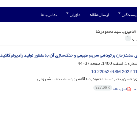
ویسندگان
ارسال مقاله
داوران
تماس با ما
آقامیری، سید محمودرضا
1
ات:
ی مدت‌زمان پرتودهی سریم طبیعی و خنک‌سازی آن به‌منظور تولید رادیونوکلئید
37-44
10.22052/RSM.2022.1
ری؛ حسن رنجبر؛ سید محمودرضا آقامیری؛ سیمیندخت شیروانی
927.66 K
ه
اصل مقاله