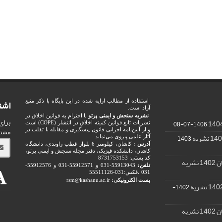
اشت
استفاده از مطالب ارایه شده در این پایگاه با ذکر منبع
آزاد است.
نشریه سنجش و ایمنی پرتو
با احترام به قوانین اخلاق در
برای
1406-07-08
نشریات تابع قوانین کمیته اخلاق در انتشار (COPE) است
مشت
و از آیین‌نامه اجرایی قانون پیشگیری و مقابله با تقلب در
1403-
آثار علمی پیروی می‌نماید.
آدرس :
کاشان، کیلومتر 6 بلوار قطب راوندی، دانشگاه
کاشان، دانشکده فیزیک، دفتر مجله سنجش و ایمنی پرتو،
کد پستی: 8731753153
ریه
تلفن:
55913043-031 و 55912571-031 و 55912576-
031 ،فکس:031-55511126
پست الکترونیکی:
rsm@kashanu.ac.ir
1402-
ریه