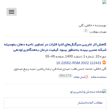
Toggle
vigation
نویسنده =
خالقی، گلی
1
تعداد مقالات:
کاهش اثر تخریبی سیگنا‌ل‌های اشیا فلزات در تصاویر ناحیه دهان به‌وسیله
شبکه عصبی بهینه به‌منظور بهبود کیفیت درمان به‌هنگام پرتودهی
دوره 10، شماره 1، اسفند 1400، صفحه
45-55
10.22052/RSM.2022.112431
گلی خالقی؛ محمد حسن طلب؛ مهدی صادقی؛ رضا ریاضی؛ سید ربیع مهدوی
904.27 K
مشاهده مقاله
اصل مقاله
مقالات آماده انتشار