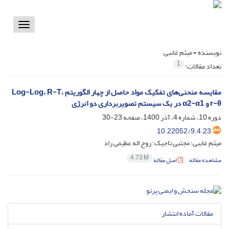
Toggle
vigation
نویسنده =
میثم غاببی
1
تعداد مقالات:
مقایسه منحنی‌های تفکیک مواد حاصل از چهار الگوریتم Log-Log، R-T،
r-θ و α2-α1 در یک سیستم تصویربرداری دو انرژی
دوره 10، شماره 4، آذر 1400، صفحه
23-30
10.22052/9.4.23
میثم غاببی؛ مجتبی تاجیک؛ روح اله عظیمی راد
4.73 M
مشاهده مقاله
اصل مقاله
مقالات آماده انتشار