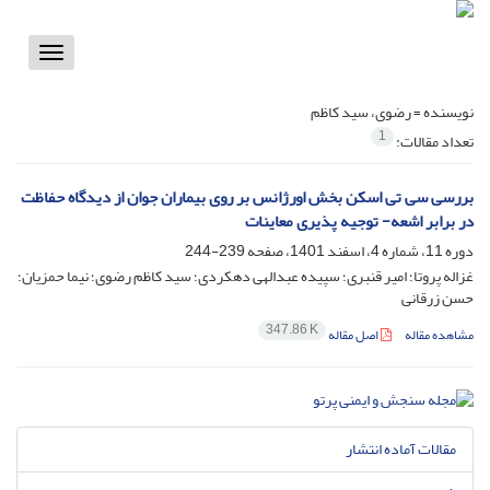
Toggle
vigation
نویسنده =
رضوی، سید کاظم
1
تعداد مقالات:
بررسی سی تی اسکن بخش اورژانس بر روی بیماران جوان از دیدگاه حفاظت
در برابر اشعه- توجیه پذیری معاینات
دوره 11، شماره 4، اسفند 1401، صفحه
239-244
غزاله پروتا؛ امیر قنبری؛ سپیده عبدالهی دهکردی؛ سید کاظم رضوی؛ نیما حمزیان؛
حسن زرقانی
347.86 K
مشاهده مقاله
اصل مقاله
مقالات آماده انتشار