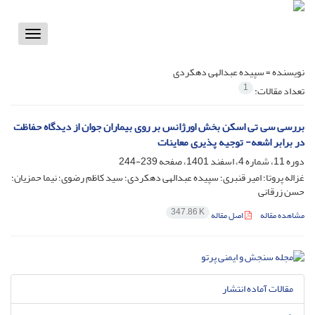
Toggle
vigation
نویسنده =
سپیده عبدالهی دهکردی
1
تعداد مقالات:
بررسی سی تی اسکن بخش اورژانس بر روی بیماران جوان از دیدگاه حفاظت
در برابر اشعه- توجیه پذیری معاینات
دوره 11، شماره 4، اسفند 1401، صفحه
239-244
غزاله پروتا؛ امیر قنبری؛ سپیده عبدالهی دهکردی؛ سید کاظم رضوی؛ نیما حمزیان؛
حسن زرقانی
347.86 K
مشاهده مقاله
اصل مقاله
مقالات آماده انتشار