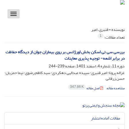
Toggle
vigation
نویسنده =
قنبری، امیر
1
تعداد مقالات:
بررسی سی تی اسکن بخش اورژانس بر روی بیماران جوان از دیدگاه حفاظت
در برابر اشعه- توجیه پذیری معاینات
دوره 11، شماره 4، اسفند 1401، صفحه
239-244
غزاله پروتا؛ امیر قنبری؛ سپیده عبدالهی دهکردی؛ سید کاظم رضوی؛ نیما حمزیان؛
حسن زرقانی
347.86 K
مشاهده مقاله
اصل مقاله
مقالات آماده انتشار