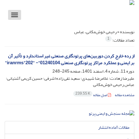
Toggle
vigation
نویسنده =
رحیمی خوش‌مکانی، عباس
1
تعداد مقالات:
از رده خارج کردن دوربین‌های پرتونگاری صنعتی غیر استاندارد و تأثیر آن
بر ایمنی و عملکرد مراکز پرتونگاری صنعتی iranrms"202" -"01240104"
دوره 11، شماره 4، اسفند 1401، صفحه
245-248
علیرضا زهادت؛ غلامرضا شهیدی؛ سعید تقی زاده اشرفی؛ حسین کریمی آشتیانی؛
عباس رحیمی خوش‌مکانی
239.55 K
مشاهده مقاله
اصل مقاله
مقالات آماده انتشار