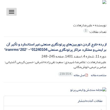
Toggle
vigation
نویسنده =
علیرضا زهادت
1
تعداد مقالات:
از رده خارج کردن دوربین‌های پرتونگاری صنعتی غیر استاندارد و تأثیر آن
بر ایمنی و عملکرد مراکز پرتونگاری صنعتی iranrms"202" -"01240104"
دوره 11، شماره 4، اسفند 1401، صفحه
245-248
علیرضا زهادت؛ غلامرضا شهیدی؛ سعید تقی زاده اشرفی؛ حسین کریمی آشتیانی؛
عباس رحیمی خوش‌مکانی
239.55 K
مشاهده مقاله
اصل مقاله
مقالات آماده انتشار