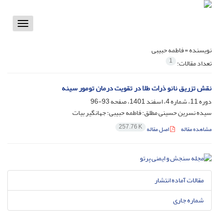
Toggle
vigation
نویسنده =
فاطمه حبیبی
1
تعداد مقالات:
نقش تزریق نانو ذرات طلا در تقویت درمان تومور سینه
دوره 11، شماره 4، اسفند 1401، صفحه
93-96
سیده نسرین حسینی مطلق؛ فاطمه حبیبی؛ جهانگیر بیات
257.76 K
مشاهده مقاله
اصل مقاله
مقالات آماده انتشار
شماره جاری