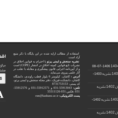
اشت
استفاده از مطالب ارایه شده در این پایگاه با ذکر منبع
آزاد است.
نشریه سنجش و ایمنی پرتو
با احترام به قوانین اخلاق در
برای
1406-07-08
نشریات تابع قوانین کمیته اخلاق در انتشار (COPE) است
مشت
و از آیین‌نامه اجرایی قانون پیشگیری و مقابله با تقلب در
1403-
آثار علمی پیروی می‌نماید.
آدرس :
کاشان، کیلومتر 6 بلوار قطب راوندی، دانشگاه
کاشان، دانشکده فیزیک، دفتر مجله سنجش و ایمنی پرتو،
کد پستی: 8731753153
ریه
تلفن:
55913043-031 و 55912571-031 و 55912576-
031 ،فکس:031-55511126
پست الکترونیکی:
rsm@kashanu.ac.ir
1402-
ریه