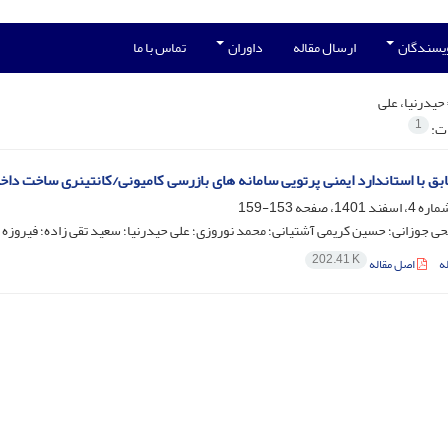
ویسندگان
ارسال مقاله
داوران
تماس با ما
حیدرنیا، علی
1
ات:
طابق با استاندارد ایمنی پرتویی سامانه های بازرسی کامیونی/کانتینری ساخت داخ
153-159
حی جوزانی؛ حسین کریمی آشتیانی؛ محمد نوروزی؛ علی حیدرنیا؛ سعید تقی زاده؛ فیروزه 
202.41 K
ه
اصل مقاله