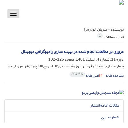
Toggle
vigation
نویسنده =
مهربان خو، زهرا
1
تعداد مقالات:
مروری بر مطالعات انجام شده در بهینه سازی رادیوگرافی دیجیتال
دوره 11، شماره 4، اسفند 1401، صفحه
125-132
پیمان حجازی؛ سجاد رقوی؛ رسول شامحمدی؛ الهام روح الله پور؛ زهرا مهربان خو
304.5 K
مشاهده مقاله
اصل مقاله
مقالات آماده انتشار
شماره جاری