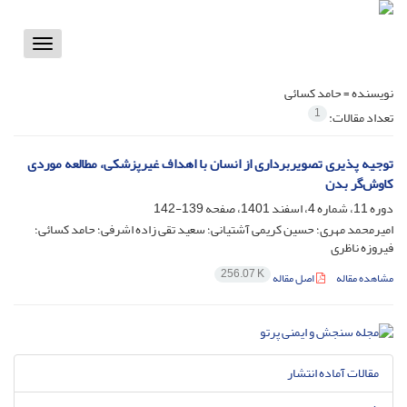
Toggle
vigation
نویسنده =
حامد کسائی
1
تعداد مقالات:
توجیه پذیری تصویربرداری از انسان با اهداف غیرپزشکی، مطالعه موردی
کاوش‌گر بدن
دوره 11، شماره 4، اسفند 1401، صفحه
139-142
امیرمحمد مهری؛ حسین کریمی آشتیانی؛ سعید تقی زاده اشرفی؛ حامد کسائی؛
فیروزه ناظری
256.07 K
مشاهده مقاله
اصل مقاله
مقالات آماده انتشار