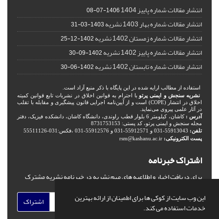
انتشار مقالات شماره پاییز 1404
1406-07-08
انتشار مقالات شماره بهار 1403 نشریه
1403-03-31
انتشار مقالات شماره زمستان 1402 نشریه
1402-12-25
انتشار مقالات شماره پاییز 1402 نشریه
1402-09-30
انتشار مقالات شماره تابستان 1402 نشریه
1402-06-30
استفاده از مطالب ارایه شده در این پایگاه با ذکر منبع آزاد است.
نشریه سنجش و ایمنی پرتو
با احترام به قوانین اخلاق در نشریات تابع قوانین کمیته
اخلاق در انتشار (COPE) است و از آیین‌نامه اجرایی قانون پیشگیری و مقابله با تقلب
در آثار علمی پیروی می‌نماید.
آدرس :
کاشان، کیلومتر 6 بلوار قطب راوندی، دانشگاه کاشان، دانشکده فیزیک، دفتر
مجله سنجش و ایمنی پرتو، کد پستی: 8731753153
تلفن:
55913043-031 و 55912571-031 و 55912576-031 ،فکس:031-55511126
پست الکترونیکی:
rsm@kashanu.ac.ir
اشتراک خبرنامه
برای دریافت اخبار و اطلاعیه های مهم نشریه در خبرنامه نشریه مشترک
شوید.
این وب سایت از کوکی ها برای اطمینان از ارائه بهترین
اشتراک
خدمات استفاده می کند.