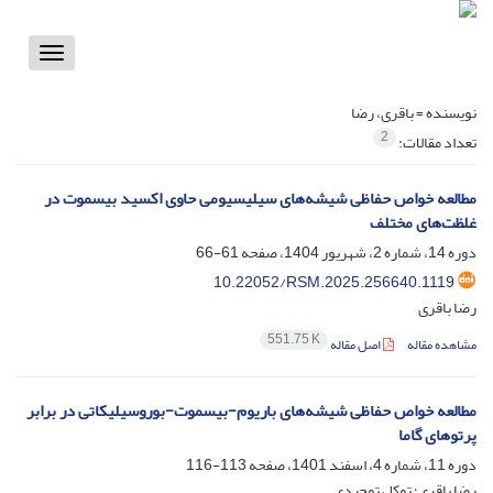
Toggle
vigation
نویسنده =
باقری، رضا
2
تعداد مقالات:
مطالعه خواص حفاظی شیشه‌های سیلیسیومی حاوی اکسید بیسموت در
غلظت‌های مختلف
دوره 14، شماره 2، شهریور 1404، صفحه
61-66
10.22052/RSM.2025.256640.1119
رضا باقری
551.75 K
مشاهده مقاله
اصل مقاله
مطالعه خواص حفاظی شیشه‌های باریوم-بیسموت-بوروسیلیکاتی در برابر
پرتوهای گاما
دوره 11، شماره 4، اسفند 1401، صفحه
113-116
رضا باقری؛ توکل توحیدی