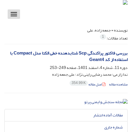
Toggle
vigation
نویسنده =
جمعه زاده، علی
1
تعداد مقالات:
بررسی فاکتور پراکندگی Scp شتابدهنده خطی الکتا مدل Compact با
استفاده از کد Geant4
دوره 11، شماره 4، اسفند 1401، صفحه
249-253
ندا زارعی؛ محمد رضایی راینی نژاد؛ علی جمعه زاده
354.99 K
مشاهده مقاله
اصل مقاله
مقالات آماده انتشار
شماره جاری