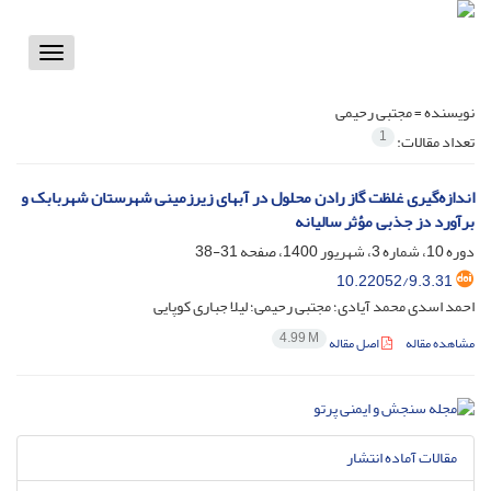
Toggle
vigation
نویسنده =
مجتبی رحیمی
1
تعداد مقالات:
اندازه‌‎گیری غلظت گاز رادن محلول در آب‎های زیرزمینی شهرستان شهربابک و
برآورد دز جذبی مؤثر سالیانه
دوره 10، شماره 3، شهریور 1400، صفحه
31-38
10.22052/9.3.31
احمد اسدی محمد آیادی؛ مجتبی رحیمی؛ لیلا جباری کوپایی
4.99 M
مشاهده مقاله
اصل مقاله
مقالات آماده انتشار