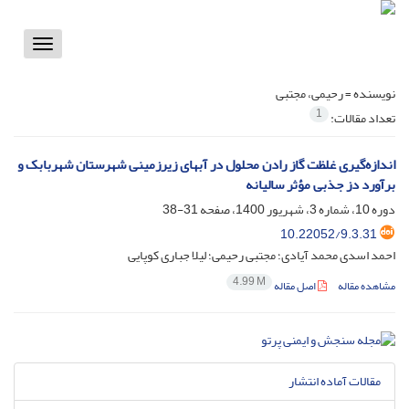
Toggle
vigation
نویسنده =
رحیمی، مجتبی
1
تعداد مقالات:
اندازه‌‎گیری غلظت گاز رادن محلول در آب‎های زیرزمینی شهرستان شهربابک و
برآورد دز جذبی مؤثر سالیانه
دوره 10، شماره 3، شهریور 1400، صفحه
31-38
10.22052/9.3.31
احمد اسدی محمد آیادی؛ مجتبی رحیمی؛ لیلا جباری کوپایی
4.99 M
مشاهده مقاله
اصل مقاله
مقالات آماده انتشار