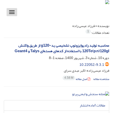
Toggle
vigation
نویسنده =
فرزاد عیسی زاده
1
تعداد مقالات:
محاسبه تولید رادیوایزوتوپ تشخیصی ید-g120 از طریق واکنش
120Te(p,n)120gI با استفاده از کدهای هسته‌ای Talys و Geant4
دوره 10، شماره 3، شهریور 1400، صفحه
1-8
10.22052/9.3.1
فرزاد عیسی زاده؛ اکبر عبدی سرای
4.58 M
مشاهده مقاله
اصل مقاله
مقالات آماده انتشار