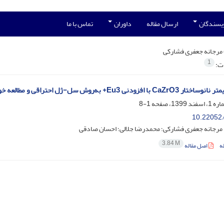
ویسندگان
ارسال مقاله
داوران
تماس با ما
مرجانه جعفری فشارکی
1
ات:
دنی Eu3+ به‌روش سل-ژل احتراقی و مطالعه خواص ترمولومینسانس آن
1-8
10.22052/
؛ مرجانه جعفری فشارکی؛ محمدرضا جلالی؛ احسان صادقی
3.84 M
ه
اصل مقاله