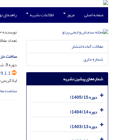
صفحه اصلی
مرور
اطلاعات نشریه
راهنمای ن
نویسنده =
تعداد مقال
مقالات آماده انتشار
ساخت دزیمتر نانوساختار CaZrO3 با افزو
شماره جاری
دوره 9، شماره 1، اسفند 1399، صفحه
9.1.1
شماره‌های پیشین نشریه
لیلا کریمی
مشاهده مقال
دوره 15 (1405)
دوره 14 (1404)
دوره 13 (1403)