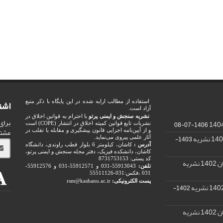
اشت
استفاده از مطالب ارایه شده در این پایگاه با ذکر منبع
آزاد است.
نشریه سنجش و ایمنی پرتو
با احترام به قوانین اخلاق در
برای
1406-07-08
نشریات تابع قوانین کمیته اخلاق در انتشار (COPE) است
مشت
و از آیین‌نامه اجرایی قانون پیشگیری و مقابله با تقلب در
1403-
آثار علمی پیروی می‌نماید.
آدرس :
کاشان، کیلومتر 6 بلوار قطب راوندی، دانشگاه
کاشان، دانشکده فیزیک، دفتر مجله سنجش و ایمنی پرتو،
کد پستی: 8731753153
ریه
تلفن:
55913043-031 و 55912571-031 و 55912576-
031 ،فکس:031-55511126
پست الکترونیکی:
rsm@kashanu.ac.ir
1402-
ریه