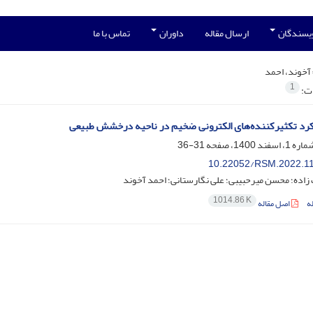
ویسندگان
ارسال مقاله
داوران
تماس با ما
آخوند، احمد
1
ات:
کرد تکثیرکننده‌های الکترونی ضخیم در ناحیه درخشش طبیعی
31-36
10.22052/RSM.2022.1
زاده؛ محسن میرحبیبی؛ علی نگارستانی؛ احمد آخوند
1014.86 K
ه
اصل مقاله