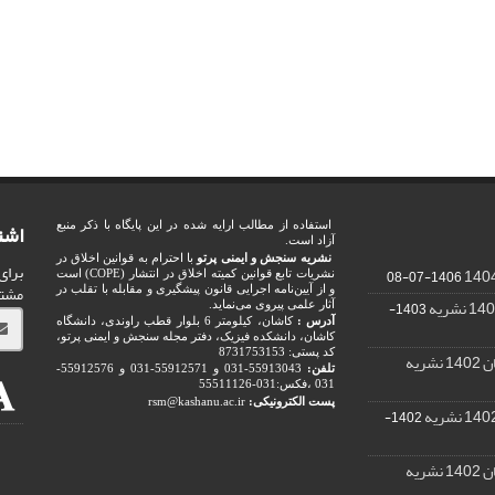
اشت
استفاده از مطالب ارایه شده در این پایگاه با ذکر منبع
آزاد است.
نشریه سنجش و ایمنی پرتو
با احترام به قوانین اخلاق در
برای
1406-07-08
نشریات تابع قوانین کمیته اخلاق در انتشار (COPE) است
مشت
و از آیین‌نامه اجرایی قانون پیشگیری و مقابله با تقلب در
1403-
آثار علمی پیروی می‌نماید.
آدرس :
کاشان، کیلومتر 6 بلوار قطب راوندی، دانشگاه
کاشان، دانشکده فیزیک، دفتر مجله سنجش و ایمنی پرتو،
کد پستی: 8731753153
ریه
تلفن:
55913043-031 و 55912571-031 و 55912576-
031 ،فکس:031-55511126
پست الکترونیکی:
rsm@kashanu.ac.ir
1402-
ریه