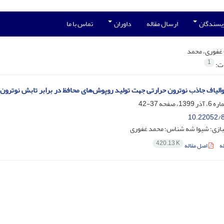
ویسندگان
ارسال مقاله
داوران
تماس با ما
غفوری، محمد
1
ات:
‌الیاف جاذب نوترون حرارتی جهت تولید روپوش‌های محافظ در برابر تابش نوترون
37-42
10.22052/8
ازی؛ شیوا شه شناس؛ محمد غفوری
420.13 K
ه
اصل مقاله