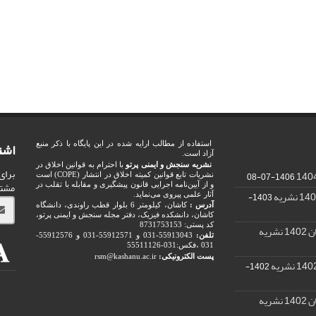
اشت
استفاده از مطالب ارایه شده در این پایگاه با ذکر منبع
آزاد است.
نشریه سنجش و ایمنی پرتو
با احترام به قوانین اخلاق در
برای
1406-07-08
نشریات تابع قوانین کمیته اخلاق در انتشار (COPE) است
مشت
و از آیین‌نامه اجرایی قانون پیشگیری و مقابله با تقلب در
1403-
آثار علمی پیروی می‌نماید.
آدرس :
کاشان، کیلومتر 6 بلوار قطب راوندی، دانشگاه
کاشان، دانشکده فیزیک، دفتر مجله سنجش و ایمنی پرتو،
کد پستی: 8731753153
ریه
تلفن:
55913043-031 و 55912571-031 و 55912576-
031 ،فکس:031-55511126
پست الکترونیکی:
rsm@kashanu.ac.ir
1402-
ریه